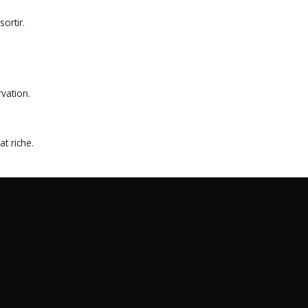
ortir.
rvation.
at riche.