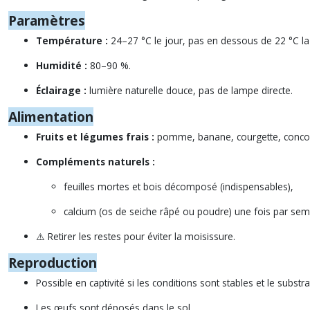
Paramètres
Température :
24–27 °C le jour, pas en dessous de 22 °C la 
Humidité :
80–90 %.
Éclairage :
lumière naturelle douce, pas de lampe directe.
Alimentation
Fruits et légumes frais :
pomme, banane, courgette, concom
Compléments naturels :
feuilles mortes et bois décomposé (indispensables),
calcium (os de seiche râpé ou poudre) une fois par sem
⚠️ Retirer les restes pour éviter la moisissure.
Reproduction
Possible en captivité si les conditions sont stables et le subs
Les œufs sont déposés dans le sol.