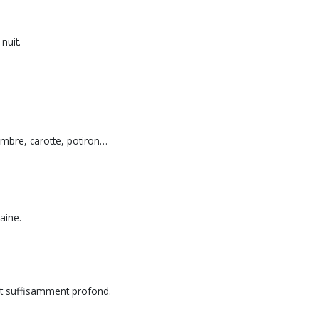
nuit.
bre, carotte, potiron…
aine.
trat suffisamment profond.