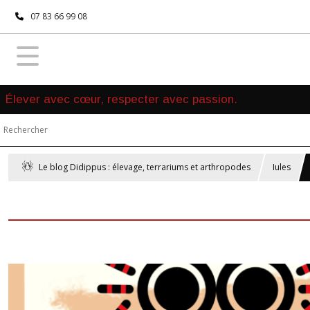
07 83 66 99 08
Élever avec cœur, respecter avec passion.
Le blog Didippus : élevage, terrariums et arthropodes
Iules