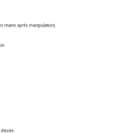
 les mains après manipulation).
pe.
 élevée.