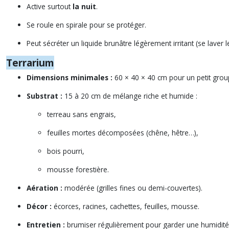
Active surtout
la nuit
.
Se roule en spirale pour se protéger.
Peut sécréter un liquide brunâtre légèrement irritant (se laver
Terrarium
Dimensions minimales :
60 × 40 × 40 cm pour un petit grou
Substrat :
15 à 20 cm de mélange riche et humide :
terreau sans engrais,
feuilles mortes décomposées (chêne, hêtre…),
bois pourri,
mousse forestière.
Aération :
modérée (grilles fines ou demi-couvertes).
Décor :
écorces, racines, cachettes, feuilles, mousse.
Entretien :
brumiser régulièrement pour garder une humidité