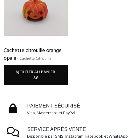
GAMELLE
SIMPLE
(1)
GAMELLE
DOUBLE
Cachette citrouille orange
(1)
opale
-
Cachette Citrouille
GAMMELLE
AJOUTER AU PANIER
ISOPODE
8
€
(1)
CACHETTE
CITROUILLE
PAIEMENT SÉCURISÉ
(1)
Visa, Mastercard et PayPal
CACHETTE
SERVICE APRÈS VENTE
PONT
Disponible par SMS, Instagram, Facebook et WhatsApp