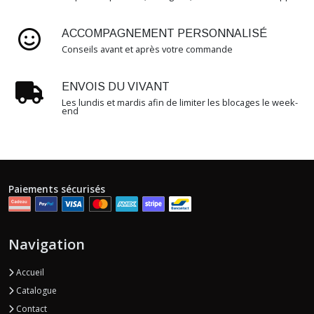
(1)
ACCOMPAGNEMENT PERSONNALISÉ
ACCESSOIRES
Conseils avant et après votre commande
ISOPODES
(2)
ENVOIS DU VIVANT
Les lundis et mardis afin de limiter les blocages le week-
end
Afficher
les
résultats
Paiements sécurisés
Navigation
Accueil
Catalogue
Contact