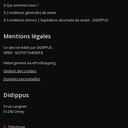
Qui sommes nous ?
DIDIPOOL
Conditions générales de vente
(2)
Conditions d’envoi | Expédition sécurisée du vivant – DIDIPPUS
DIDIVERINE
Mentions légales
(1)
Ce site est édité par DIDIPPUS.
SIREN : 92370776400018
DIDIPIRATE
(1)
Hébergement via eProShopping
Gestion des cookies
Données personnelles
Afficher
les
Didippus
résultats
9 rue Langevin
51240
Omey
Téléphone