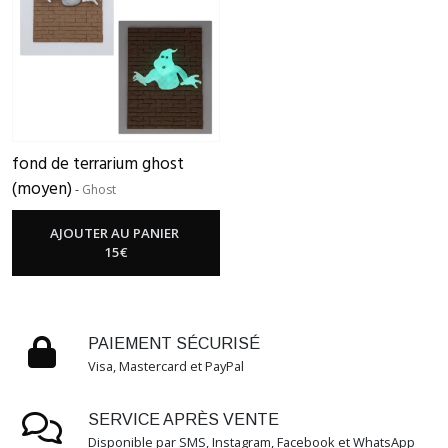
SPIDER
(15)
EGYPTIEN
(7)
fond de terrarium ghost
LA
(moyen)
-
Ghost
SANTA
MUERTE
(2)
AJOUTER AU PANIER
15
€
SKULL
WALL
(15)
PAIEMENT SÉCURISÉ
Visa, Mastercard et PayPal
PIRATE
(4)
SERVICE APRÈS VENTE
Disponible par SMS, Instagram, Facebook et WhatsApp