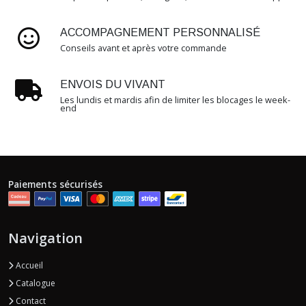
GHOST
(1)
ACCOMPAGNEMENT PERSONNALISÉ
Conseils avant et après votre commande
ZEN
(5)
ENVOIS DU VIVANT
Les lundis et mardis afin de limiter les blocages le week-
end
WOODBOY
(1)
SORCIER
(2)
Paiements sécurisés
HALLOWEEN
Navigation
(3)
Accueil
DIDIJUICE
Catalogue
(1)
Contact