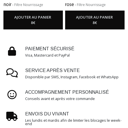
noir
rose
-
Filtre Nourrissage
-
Filtre Nourrissage
Afficher
les
AJOUTER AU PANIER
AJOUTER AU PANIER
8
€
8
€
résultats
PAIEMENT SÉCURISÉ
Visa, Mastercard et PayPal
SERVICE APRÈS VENTE
Disponible par SMS, Instagram, Facebook et WhatsApp
ACCOMPAGNEMENT PERSONNALISÉ
Conseils avant et après votre commande
ENVOIS DU VIVANT
Les lundis et mardis afin de limiter les blocages le week-
end