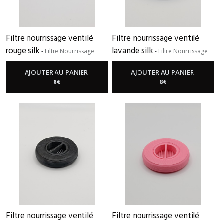
filtre
nourrissage
+
2
Filtre nourrissage ventilé
Filtre nourrissage ventilé
grands
rouge silk
lavande silk
-
Filtre Nourrissage
-
Filtre Nourrissage
filtres
(6)
AJOUTER AU PANIER
AJOUTER AU PANIER
8
€
8
€
PETITS
FILTRES
(6)
GRANDS
FILTRES
(6)
FILTRE
NOURRISSAGE
(6)
Filtre nourrissage ventilé
Filtre nourrissage ventilé