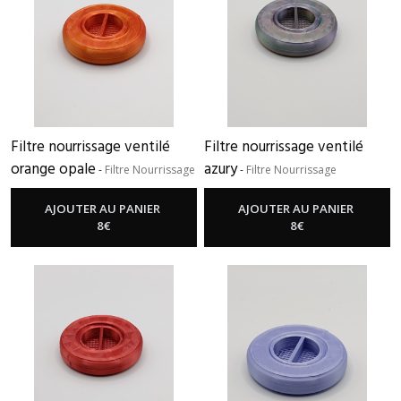
(6)
KIT
COMPLET
DIDIBOX
MOYENNE
ou
Filtre nourrissage ventilé
Filtre nourrissage ventilé
GRANDE
@CTION
orange opale
azury
-
Filtre Nourrissage
-
Filtre Nourrissage
(6)
AJOUTER AU PANIER
AJOUTER AU PANIER
8
€
8
€
KIT
filtre
nourrissage
+
2
petits
filtres
(6)
KIT