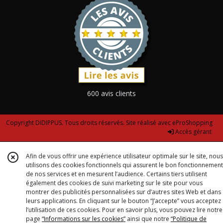
600 avis clients
Copyright DIDIPPUS. Tous droits réservés. Site réalisé avec
eProShopping
Accès gérant
Afin de vous offrir une expérience utilisateur optimale sur le site, nous
utilisons des cookies fonctionnels qui assurent le bon fonctionnement
de nos services et en mesurent l’audience. Certains tiers utilisent
également des cookies de suivi marketing sur le site pour vous
montrer des publicités personnalisées sur d’autres sites Web et dans
leurs applications. En cliquant sur le bouton “J’accepte” vous acceptez
l’utilisation de ces cookies. Pour en savoir plus, vous pouvez lire notre
page
“Informations sur les cookies”
ainsi que notre
“Politique de