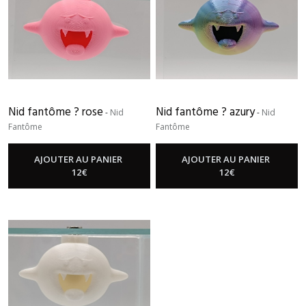
Nid
demi-
boule
Diamant
(8)
Nid fantôme ? rose
Nid fantôme ? azury
-
Nid
-
Nid
Nid
boule
Fantôme
Fantôme
(9)
AJOUTER AU PANIER
AJOUTER AU PANIER
12
€
12
€
Nid
citrouille
(1)
Nid
fantôme
(3)