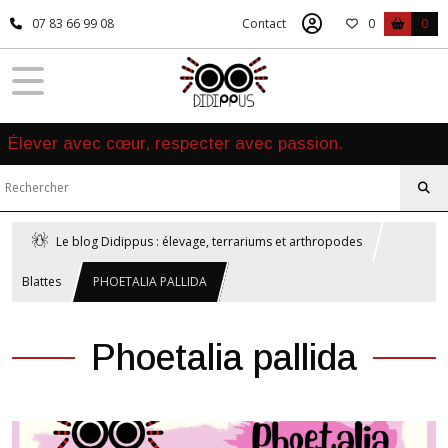
07 83 66 99 08
Contact
0
0
Élever avec cœur, respecter avec passion.
Le blog Didippus : élevage, terrariums et arthropodes
Blattes
PHOETALIA PALLIDA
Phoetalia pallida