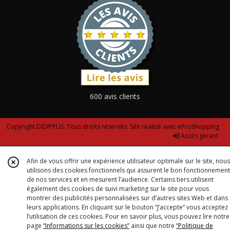
600 avis clients
Copyright DIDIPPUS. Tous droits réservés. Site réalisé avec
eProShopping
Accès gérant
Afin de vous offrir une expérience utilisateur optimale sur le site, nous
utilisons des cookies fonctionnels qui assurent le bon fonctionnement
de nos services et en mesurent l’audience. Certains tiers utilisent
également des cookies de suivi marketing sur le site pour vous
montrer des publicités personnalisées sur d’autres sites Web et dans
leurs applications. En cliquant sur le bouton “J’accepte” vous acceptez
l’utilisation de ces cookies. Pour en savoir plus, vous pouvez lire notre
page
“Informations sur les cookies”
ainsi que notre
“Politique de