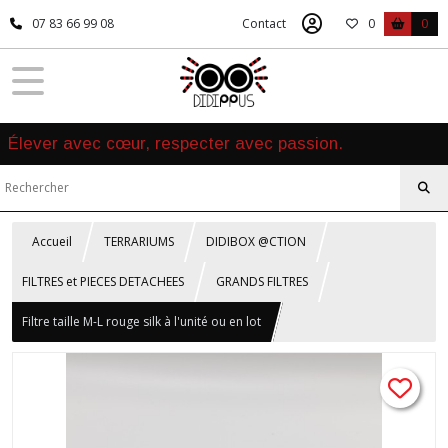
07 83 66 99 08
Contact
0
0
Élever avec cœur, respecter avec passion.
Accueil
TERRARIUMS
DIDIBOX @CTION
FILTRES et PIECES DETACHEES
GRANDS FILTRES
Filtre taille M-L rouge silk à l'unité ou en lot