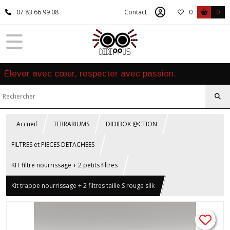
07 83 66 99 08
Contact
0
0
Élever avec cœur, respecter avec passion.
Accueil
TERRARIUMS
DIDIBOX @CTION
FILTRES et PIECES DETACHEES
KIT filtre nourrissage + 2 petits filtres
Kit trappe nourrissage + 2 filtres taille S rouge silk