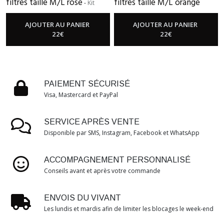
filtres taille M/L rose
filtres taille M/L orange
-
Kit
opale
Filtre Nourrissage + 2 Grands Filtres
-
Kit Filtre Nourrissage + 2
AJOUTER AU PANIER
AJOUTER AU PANIER
Grands Filtres
22
€
22
€
PAIEMENT SÉCURISÉ
Visa, Mastercard et PayPal
SERVICE APRÈS VENTE
Disponible par SMS, Instagram, Facebook et WhatsApp
ACCOMPAGNEMENT PERSONNALISÉ
Conseils avant et après votre commande
ENVOIS DU VIVANT
Les lundis et mardis afin de limiter les blocages le week-end