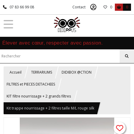
07 83 66 99 08
Contact
0
0
Élever avec cœur, respecter avec passion.
Accueil
TERRARIUMS
DIDIBOX @CTION
FILTRES et PIECES DETACHEES
KIT filtre nourrissage + 2 grands filtres
Kit trappe nourrissage + 2 filtres taille M/L rouge silk