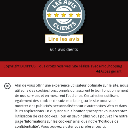
601 avis clients
Copyright DIDIPPUS. Tous droits réservés. Site réalisé avec
eProShopping
Accès gérant
Afin de vous offrir une expérience utilisateur optimale sur le site, nous
utilisons des cookies fonctionnels qui assurent le bon fonctionnement
de nos services et en mesurent l’audience. Certains tiers utilisent
également des cookies de suivi marketing sur le site pour vous
montrer des publicités personnalisées sur d’autres sites Web et dans
leurs applications. En cliquant sur le bouton “J’accepte” vous acceptez
l’utilisation de ces cookies. Pour en savoir plus, vous pouvez lire notre
page
“Informations sur les cookies”
ainsi que notre
“Politique de
confidentialité“
. Vous pouvez ajuster vos préférences
ici
.