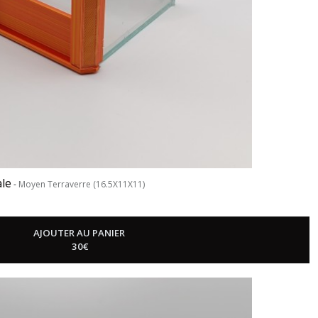
ale
-
Moyen Terraverre (16.5X11X11)
AJOUTER AU PANIER
30
€