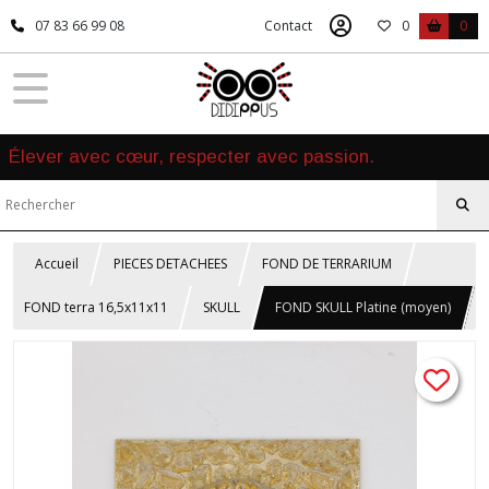
07 83 66 99 08
Contact
0
0
Élever avec cœur, respecter avec passion.
Accueil
PIECES DETACHEES
FOND DE TERRARIUM
FOND terra 16,5x11x11
SKULL
FOND SKULL Platine (moyen)