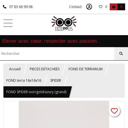
07 83 66 99 08
Contact
0
0
Élever avec cœur, respecter avec passion.
Accueil
PIECES DETACHEES
FOND DE TERRARIUM
FOND terra 16x16x16
SPIDER
FOND SPIDER noir/gold/azury (grand)