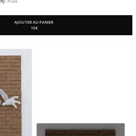
en)
-
Pirate
AJOUTER AU PANIER
15
€