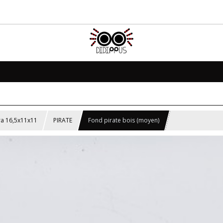
a 16,5x11x11
PIRATE
Fond pirate bois (moyen)