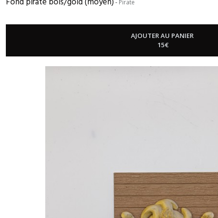
Fond pirate bois/gold (moyen)
-
Pirate
AJOUTER AU PANIER
15
€