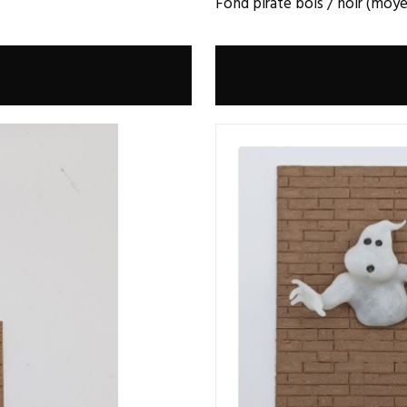
Fond pirate bois / noir (moy