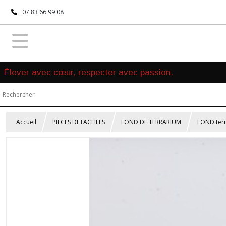
07 83 66 99 08
Élever avec cœur, respecter avec passion.
Accueil
PIECES DETACHEES
FOND DE TERRARIUM
FOND terr