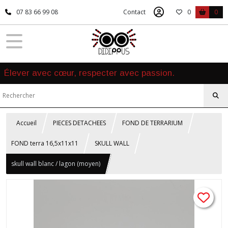
07 83 66 99 08
Contact
0
0
Élever avec cœur, respecter avec passion.
Accueil
PIECES DETACHEES
FOND DE TERRARIUM
FOND terra 16,5x11x11
SKULL WALL
skull wall blanc / lagon (moyen)