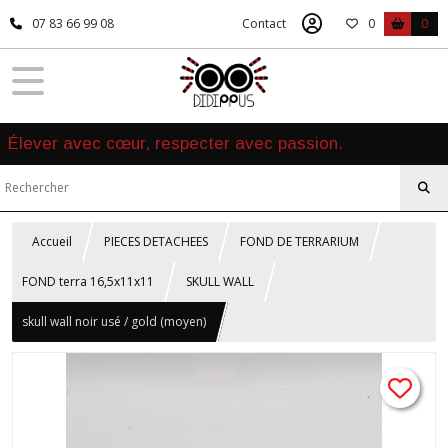
07 83 66 99 08
Contact
0
0
Élever avec cœur, respecter avec passion.
Accueil
PIECES DETACHEES
FOND DE TERRARIUM
FOND terra 16,5x11x11
SKULL WALL
skull wall noir usé / gold (moyen)