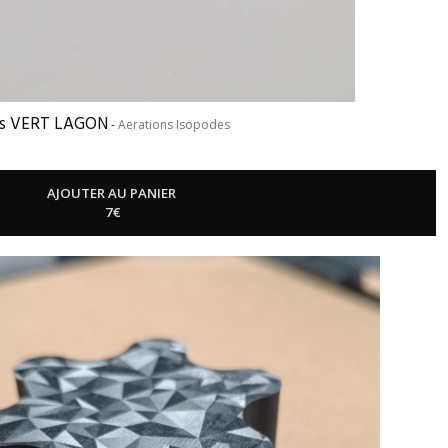
 vis VERT LAGON
-
Aerations Isopodes
AJOUTER AU PANIER
7
€