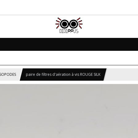
ISOPODES
paire de filtres d'aération à vis ROUGE SILK