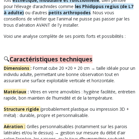
fois
esthétique, modulaire et fonctionnelle
, bien pensée
pour l’élevage d’arachnides comme
l
e
s Phidippus regius (de L7
à adulte)
ou d’autres
petits arthropodes
. Nous vous
conseillons de vérifier que l'animal ne puisse pas passer par les
trous d'aération AVANT de l'y installer.
Voici une analyse complète de ses points forts et possibilités :
🔍
Caractéristiques techniques
Dimensions
:
Format cube 20 ×20 × 20 cm → taille idéale pour un
individu adulte, permettant une bonne observation tout en
assurant une surface exploitable verticale et horizontale.
Matériaux
:
Vitres en verre amovibles : hygiène facilitée, entretien
rapide, bon maintien de l’humidité et de la température.
Structure rigide
(probablement plastique ou impression 3D +
métal) : durable, propre et personnalisable.
Aération :
Grilles personnalisables (notamment sur les parois
latérales et/ou le dessus) → gestion sur mesure du débit d'air
selon l’espèce, les saisons, ou le taux d’hygrométrie souhaité.