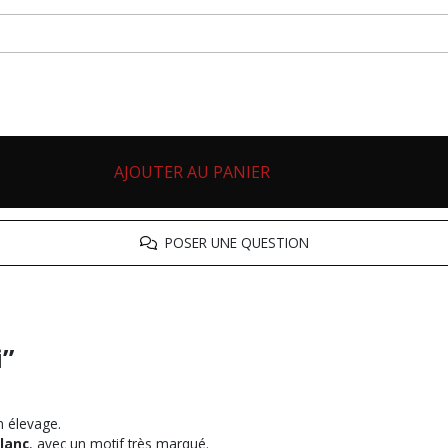
AJOUTER AU PANIER
POSER UNE QUESTION
i”
n élevage.
blanc
, avec un motif très marqué.