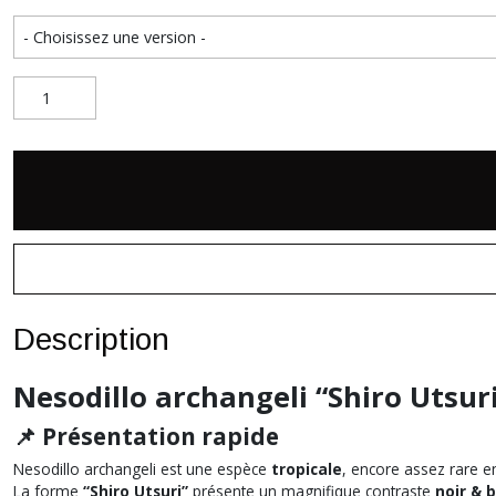
Description
Nesodillo archangeli
“Shiro Utsur
📌 Présentation rapide
Nesodillo archangeli
est une espèce
tropicale
, encore assez rare e
La forme
“Shiro Utsuri”
présente un magnifique contraste
noir & 