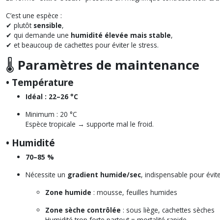
C’est une espèce :
✔ plutôt
sensible
,
✔ qui demande une
humidité élevée mais stable
,
✔ et beaucoup de cachettes pour éviter le stress.
🌡️
Paramètres de maintenance
• Température
Idéal : 22–26 °C
Minimum : 20 °C
Espèce tropicale → supporte mal le froid.
• Humidité
70–85 %
Nécessite un
gradient humide/sec
, indispensable pour évit
Zone humide
: mousse, feuilles humides
Zone sèche contrôlée
: sous liège, cachettes sèches
Humidité trop forte partout = mortalité rapide.