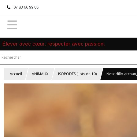
07 83 66 99 08
Élever avec cœur, respecter avec passion.
Accueil
ANIMAUX
ISOPODES (Lots de 10)
Nesodillo archange