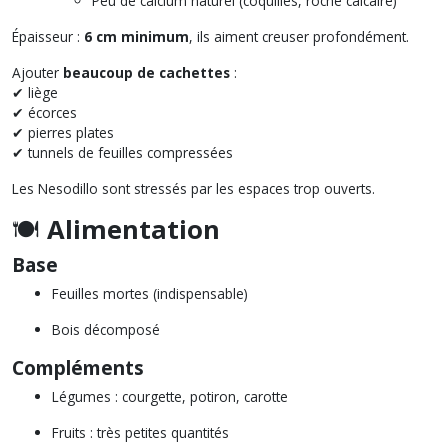
Peu de calcium naturel (coquilles, roche calcaire)
Épaisseur :
6 cm minimum
, ils aiment creuser profondément.
Ajouter
beaucoup de cachettes
:
✔ liège
✔ écorces
✔ pierres plates
✔ tunnels de feuilles compressées
Les Nesodillo sont stressés par les espaces trop ouverts.
🍽️
Alimentation
Base
Feuilles mortes (indispensable)
Bois décomposé
Compléments
Légumes : courgette, potiron, carotte
Fruits : très petites quantités