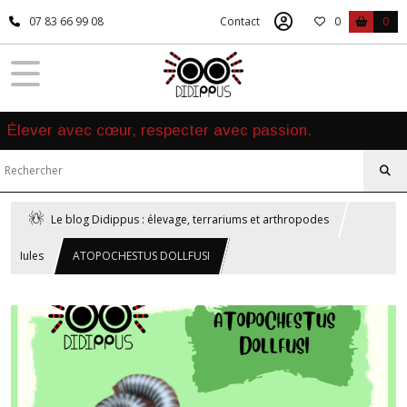
07 83 66 99 08
Contact
0
0
Élever avec cœur, respecter avec passion.
Le blog Didippus : élevage, terrariums et arthropodes
Iules
ATOPOCHESTUS DOLLFUSI