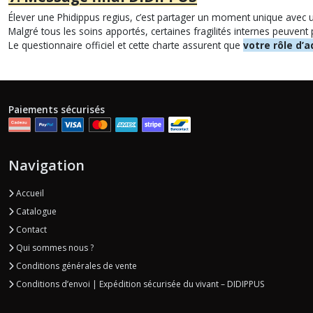
Élever une Phidippus regius, c’est partager un moment unique avec u
Malgré tous les soins apportés, certaines fragilités internes peuven
Le questionnaire officiel et cette charte assurent que
votre rôle d’
Paiements sécurisés
Navigation
Accueil
Catalogue
Contact
Qui sommes nous ?
Conditions générales de vente
Conditions d’envoi | Expédition sécurisée du vivant – DIDIPPUS