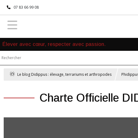
07 83 66 99 08
Élever avec cœur, respecter avec passion.
Le blog Didippus : élevage, terrariums et arthropodes
Phidippus
Charte Officielle D