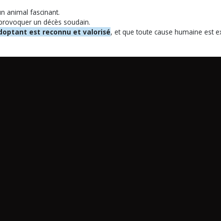
n animal fascinant.
t provoquer un décès soudain.
adoptant est reconnu et valorisé
, et que toute cause humaine est exc