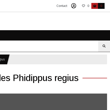
Contact
0
0
gius
des Phidippus regius