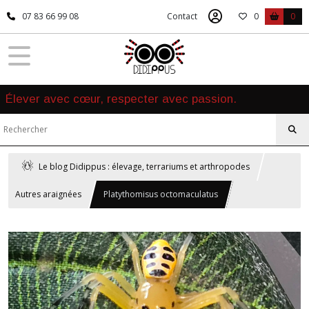
07 83 66 99 08
Contact
0
0
Élever avec cœur, respecter avec passion.
Le blog Didippus : élevage, terrariums et arthropodes
Autres araignées
Platythomisus octomaculatus