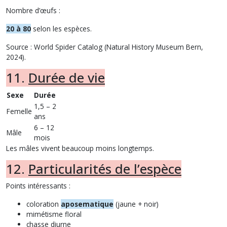
Nombre d’œufs :
20 à 80
selon les espèces.
Source : World Spider Catalog (Natural History Museum Bern,
2024).
11.
Durée de vie
Sexe
Durée
1,5 – 2
Femelle
ans
6 – 12
Mâle
mois
Les mâles vivent beaucoup moins longtemps.
12.
Particularités de l’espèce
Points intéressants :
coloration
aposematique
(jaune + noir)
mimétisme floral
chasse diurne