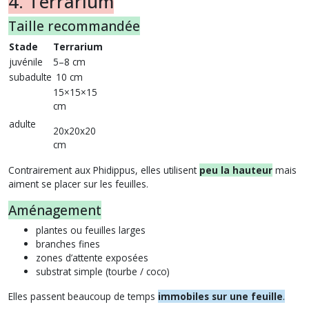
4. Terrarium
Taille recommandée
Stade
Terrarium
juvénile
5–8 cm
subadulte
10 cm
15×15×15
cm
adulte
20x20x20
cm
Contrairement aux Phidippus, elles utilisent
peu la hauteur
mais
aiment se placer sur les feuilles.
Aménagement
plantes ou feuilles larges
branches fines
zones d’attente exposées
substrat simple (tourbe / coco)
Elles passent beaucoup de temps
immobiles sur une feuille
.