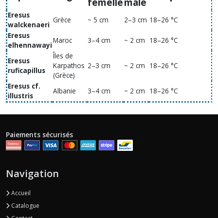
femelle
mâle
Eresus
Grèce
~ 5 cm
2–3 cm
18–26 °C
walckenaeri
Eresus
Maroc
3–4 cm
~ 2 cm
18–26 °C
elhennawayi
Îles de
Eresus
Karpathos
2–3 cm
~ 2 cm
18–26 °C
ruficapillus
(Grèce)
Eresus cf.
Albanie
3–4 cm
~ 2 cm
18–26 °C
illustris
Paiements sécurisés
Navigation
Accueil
Catalogue