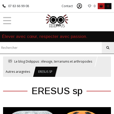
07 83 66 99 08
Contact
0
0
Élever avec cœur, respecter avec passion.
Le blog Didippus : élevage, terrariums et arthropodes
Autres araignées
ERESUS SP
ERESUS sp